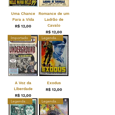
Uma Chance
Romance de um
Para a Vida
Ladrão de
Cavalo
Preço
R$ 12,00
Preço
R$ 12,00
Importado
Legendado
A Voz da
Exodus
Liberdade
Preço
R$ 12,00
Preço
R$ 12,00
Legendado Restaurado
Legendado Restaurado