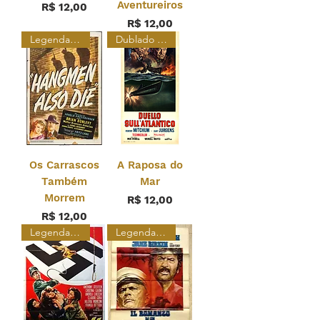
Aventureiros
Preço
R$ 12,00
Preço
R$ 12,00
Legendado Restaurado
Dublado Restaurado
Os Carrascos
A Raposa do
Também
Mar
Morrem
Preço
R$ 12,00
Preço
R$ 12,00
Legendado
Legendado