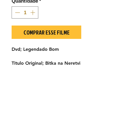
Quantidade
*
COMPRAR ESSE FILME
Dvd; Legendado Bom
Titulo Original; Bitka na Neretvi
1969
Elenco; Yul Brynner, Hardy
Krüger, Franco Nero,Sylva
Koscina.Orson Welles,Howard
Ross