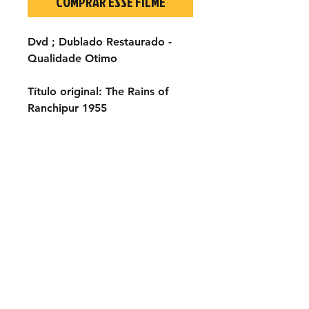
COMPRAR ESSE FILME
Dvd ; Dublado Restaurado -
Qualidade Otimo
Título original: The Rains of
Ranchipur 1955
Elenco; Lana Turner, Richard
Burton, Fred MacMurray
Joan Caulfield, Michael
Rennie, Eugenie Leontovich