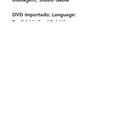
DVD importado;
Language:
English/ italian |
Subtitles:
no
TÍTULO ORIGINAL:
Take a Hard
Ride
ANO:
1975
ELENCO:
Lee Van Cleef, Jim
Brown, Fred Williamson,
Catherine Spaak, Jim Kelly,
Dana Andrews, Barry Sullivan,
Harry Carey Jr., Robert Donner
, Ricardo Palacios...