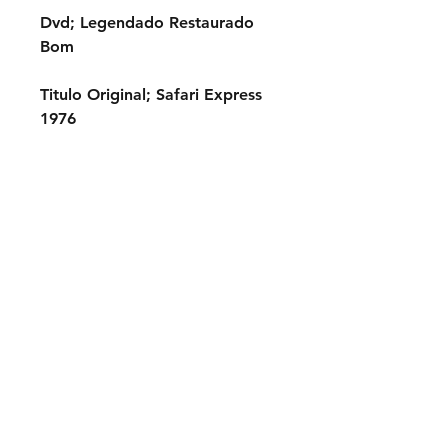
Dvd; Legendado Restaurado
Bom
Titulo Original; Safari Express
1976
Elenco; Giuliano Gemma,
Ursula Andress, Jack Palance,
Peter Martell, Raf Baldassarre
ASSINE