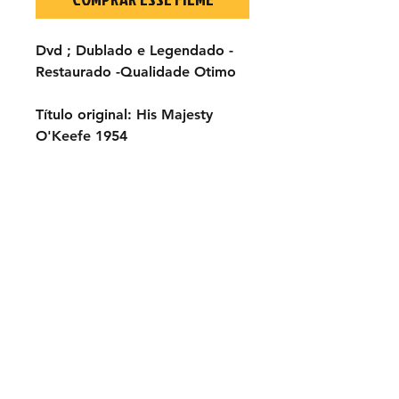
Dvd ; Dublado e Legendado -
Restaurado -Qualidade Otimo
Título original: His Majesty
O'Keefe 1954
Elenco; Burt Lancaster, Joan
Rice, André Morell
Abraham Sofaer, Archie Savage