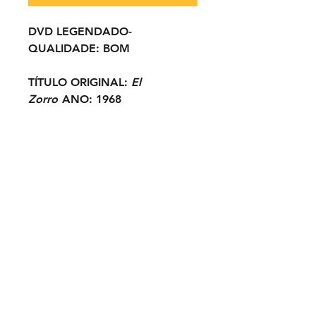
DVD LEGENDADO-
QUALIDADE:
BOM
TÍTULO ORIGINAL:
El
Zorro
ANO:
1968
ELENCO:
George Ardisson,
Giacomo Rossi Stuart, Femi
Benussi, Ignazio Spalla,
Riccardo Pizzuti...